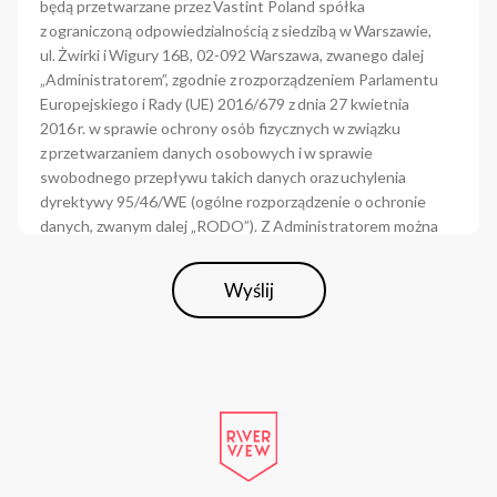
będą przetwarzane przez Vastint Poland spółka
z ograniczoną odpowiedzialnością z siedzibą w Warszawie,
ul. Żwirki i Wigury 16B, 02-092 Warszawa, zwanego dalej
„Administratorem”, zgodnie z rozporządzeniem Parlamentu
Europejskiego i Rady (UE) 2016/679 z dnia 27 kwietnia
2016 r. w sprawie ochrony osób fizycznych w związku
z przetwarzaniem danych osobowych i w sprawie
swobodnego przepływu takich danych oraz uchylenia
dyrektywy 95/46/WE (ogólne rozporządzenie o ochronie
danych, zwanym dalej „RODO”). Z Administratorem można
skontaktować się poprzez
email:
info.poland@vastint.eu
oraz korespondencyjnie:
Wyślij
Vastint Poland sp. z o.o., ul. Żwirki i Wigury 16B, 02-092
Warszawa oraz telefonicznie pod numerem tel.
+48 22 820
91 51
.
2).
Dane osobowe Klienta w postaci imienia i nazwiska,
adresu e-mail i numeru telefonu będą przetwarzane w celu:
przekazywania informacji marketingowych, promocyjnych
i ofert dotyczących inwestycji Administratora w formie