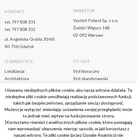
mailowej i/lub telefonicznej na podstawie zgody Klienta,
jeżeli taka zgoda została wyrażona (podstawa prawna art.
INWESTOR
KONTAKT
6 ust 1 lit a. RODO) - do czasu cofnięcia zgody lub
Vastint Poland Sp. z o.o.
najpóźniej do momentu zakończenia sprzedaży mieszkań,
tel.
797 808 331
marketingu bezpośredniego produktów i usług (podstawa
Żwirki i Wigury 16B
tel.
797 808 332
prawna: art. 6 ust. 1 lit. f RODO) – do czasu ustania celu
02-092 Warsaw
ul. Angielska Grobla 30/60
przetwarzania,
80-756 Gdańsk
podjęcia działań na żądanie Klienta przed zawarciem
umowy, jeżeli takie żądanie zostało przez Klienta wyrażone
(podstawa prawna: art. 6 ust. 1 lit. b RODO) – przez czas
O INWESTYCJI
FIT-OUT
związany z podejmowaniem działań zmierzających
Lokalizacja
Styl klasyczny
do zawarcia umowy,
Architektura
Styl skandynawski
umówienia się z Klientem na spotkanie dotyczące
Poziom życia
Styl nowoczesny
świadczonych przez Administratora usług i oferowanych
Używamy niezbędnych plików cookie, aby nasza witryna działała. Te
Nasz standard
Zabawa aranżacją
produktów, co jest prawnie uzasadnionym interesem
niezbędne pliki cookie umożliwiają realizację podstawowych funkcji,
Administratora (podstawa prawna: art. 6 ust. 1 lit.
takich jak bezpieczeństwo, zarządzanie siecią i dostępność.
f RODO) – do czasu zgłoszenia sprzeciwu wobec
Możesz je wyłączyć zmieniając ustawienia swojej przeglądarki, może
przetwarzania lub ustania celu przetwarzania w zależności
to jednak mieć wpływ na funkcjonowanie strony.
© Vastint Poland 2020
od tego, które ze zdarzeń wystąpi jako pierwsze,
[Korzystamy również z analitycznych plików cookie, które pomagają
analizy aktywności, które pozwoli na prezentowanie
nam wprowadzać ulepszenia, mierząc sposób, w jaki korzystasz z
Metody pomiaru
spersonalizowanych treści, na podstawie zgody Klienta,
naszej witryny. Te pliki cookie (przez Google Analytics) nie
Regulamin Klubu Premium